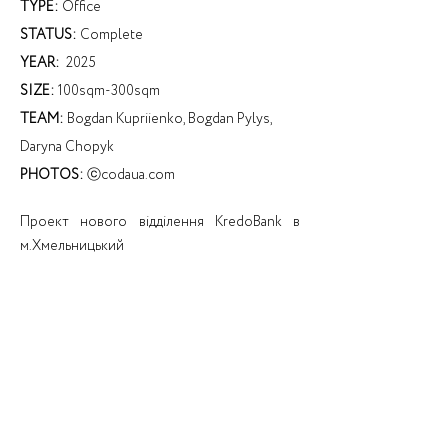
TYPE:
Office
STATUS:
Complete
YEAR:
2025
SIZE:
100sqm-300sqm
TEAM:
Bogdan Kupriienko, Bogdan Pylys,
Daryna Chopyk
PHOTOS:
ⓒcodaua.com
Проект нового відділення KredoBank в
м.Хмельницький